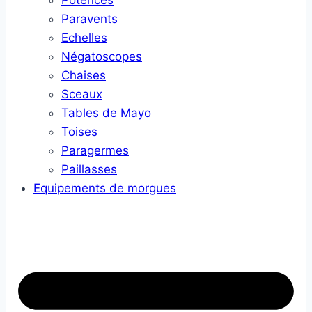
Potences
Paravents
Echelles
Négatoscopes
Chaises
Sceaux
Tables de Mayo
Toises
Paragermes
Paillasses
Equipements de morgues