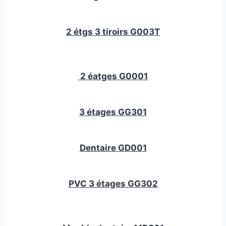
2 étgs 3 tiroirs G003T
2 éatges G0001
3 étages GG301
Dentaire GD001
PVC 3 étages GG302