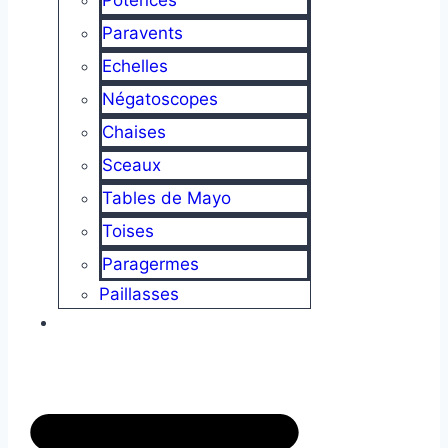
Paravents
Echelles
Négatoscopes
Chaises
Sceaux
Tables de Mayo
Toises
Paragermes
Paillasses
Equipements de morgues