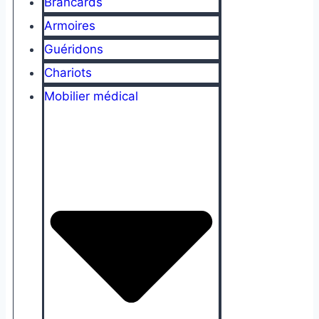
Brancards
Armoires
Guéridons
Chariots
Mobilier médical