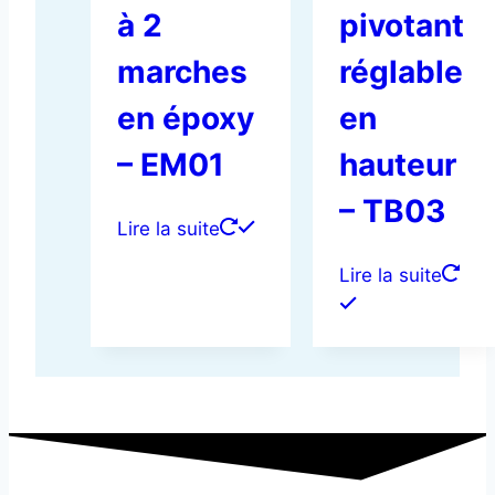
à 2
pivotant
marches
réglable
en époxy
en
– EM01
hauteur
– TB03
Lire la suite
Lire la suite