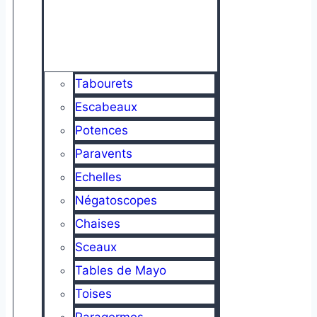
Tabourets
Escabeaux
Potences
Paravents
Echelles
Négatoscopes
Chaises
Sceaux
Tables de Mayo
Toises
Paragermes