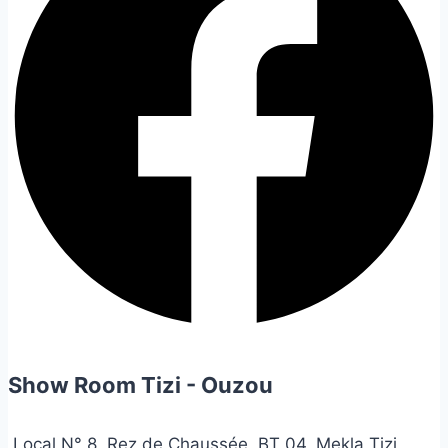
Show Room Tizi - Ouzou
Local N° 8, Rez de Chaussée, BT 04, Mekla Tizi