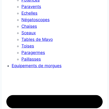
Potences
Paravents
Echelles
Négatoscopes
Chaises
Sceaux
Tables de Mayo
Toises
Paragermes
Paillasses
Equipements de morgues