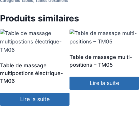
Categories
Tables
,
Tables d'examens
Produits similaires
Table de massage multi-
positions – TM05
Table de massage
multipostions électrique-
TM06
Lire la suite
Lire la suite