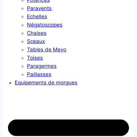
Potences
Paravents
Echelles
Négatoscopes
Chaises
Sceaux
Tables de Mayo
Toises
Paragermes
Paillasses
Equipements de morgues