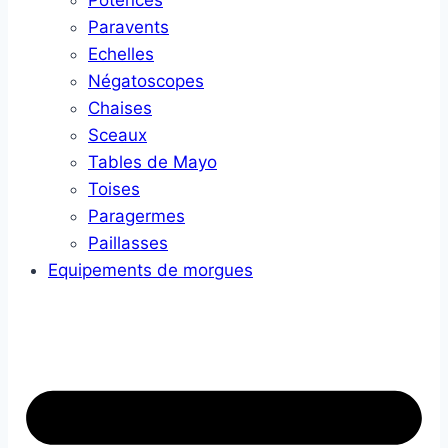
Potences
Paravents
Echelles
Négatoscopes
Chaises
Sceaux
Tables de Mayo
Toises
Paragermes
Paillasses
Equipements de morgues