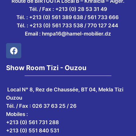
Route de BIRTOUTA Local B – Khraïcia – Alger.
Tél. / Fax : +213 (0) 28 53 31 49
Tél. :
+213 (0) 561 389 638 / 561 733 666
Tél. :
+213 (0) 561 733 538 / 770 127 244
Email :
hmpa16@hamel-mobilier.dz
Show Room Tizi - Ouzou
Local N° 8, Rez de Chaussée, BT 04, Mekla Tizi
Ouzou
Tél. / Fax : 026 37 63 25 / 26
Mobiles :
+213 (0) 561 731 288
+213 (0) 551 840 531