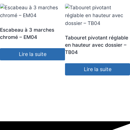
Escabeau à 3 marches
chromé – EM04
Tabouret pivotant réglable
en hauteur avec dossier –
TB04
Lire la suite
Lire la suite